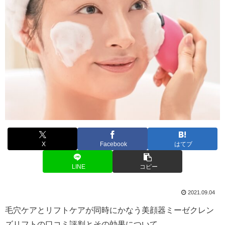
X
Facebook
はてブ
LINE
コピー
2021.09.04
毛穴ケアとリフトケアが同時にかなう美顔器ミーゼクレン
ズリフトの口コミ評判とその効果について