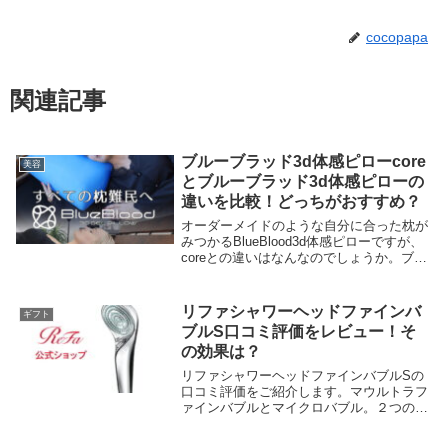
cocopapa
関連記事
ブルーブラッド3d体感ピローcore
美容
とブルーブラッド3d体感ピローの
違いを比較！どっちがおすすめ？
オーダーメイドのような自分に合った枕が
みつかるBlueBlood3d体感ピローですが、
coreとの違いはなんなのでしょうか。ブル
ーブラッド3d体感ピローは、肩こりが気に
なる方や高さがしっくりいかなかったかた
へ、coreはストレートネック（ス...
リファシャワーヘッドファインバ
ギフト
ブルS口コミ評価をレビュー！そ
の効果は？
リファシャワーヘッドファインバブルSの
口コミ評価をご紹介します。マウルトラフ
ァインバブルとマイクロバブル。２つの泡
で汚れを落とし、肌に潤いを与える。 リ
ファシャワーヘッドファインバブルS のそ