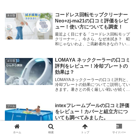
コードレス回転モップクリーナー
未分類
Neo+zj-ma21の口コミ評価をレビ
ュー！使い方についても調査！
最近よく目にする「コードレス回転モップ
クリーナー」。今さら、なぜ水拭き？ 昭
和じゃないわよ、ご高齢者向きなの？いえ
いえ、累計販売台数85万台！ めちゃくち
ゃよく売れているんですよ。今回は、数あ
るコードレス回転モップクリーナーの中か
LOMAYA ネッククーラーの口コミ
未分類
ら、マタニ...
評判をレビュー！冷却プレートの
効果は？
LOMAYAネッククーラーの口コミ評判と、
冷却プレートの効果についてご説明してい
きます。暑さとの長く厳しい戦いが続く
「夏」に突入しました。マスクを着けなが
ら炎天下での作業や、通勤通学など想像し
ただけでグッタリしますね。さらにはエネ
intexフレームプールの口コミ評価
プール
ルギー不足...
をレビュー！カバーと組立方につ
いても調べてみました。
酷暑！猛暑！熱暑！子どもでなくてもプー
ルに入りたい！体が水を求めています。公
ホーム
検索
トップ
サイドバー
共のプールに行けば、芋洗い状態。人の多