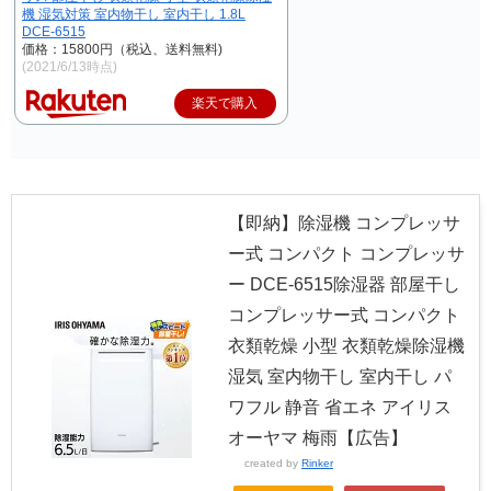
機 湿気対策 室内物干し 室内干し 1.8L
DCE-6515
価格：15800円（税込、送料無料)
(2021/6/13時点)
楽天で購入
【即納】除湿機 コンプレッサ
ー式 コンパクト コンプレッサ
ー DCE-6515除湿器 部屋干し
コンプレッサー式 コンパクト
衣類乾燥 小型 衣類乾燥除湿機
湿気 室内物干し 室内干し パ
ワフル 静音 省エネ アイリス
オーヤマ 梅雨【広告】
created by
Rinker