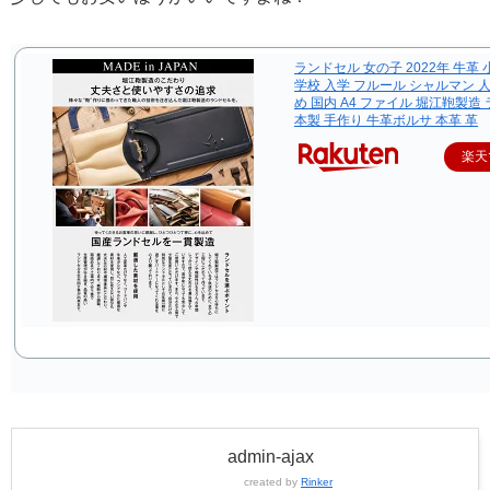
ランドセル 女の子 2022年 牛革 
学校 入学 フルール シャルマン 
め 国内 A4 ファイル 堀江鞄製造 
本製 手作り 牛革ボルサ 本革 革
楽天
admin-ajax
created by
Rinker