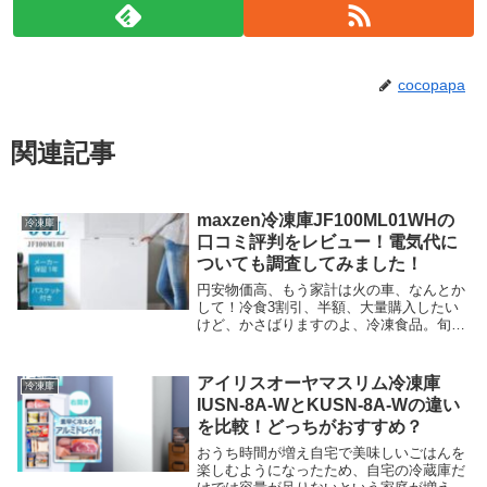
cocopapa
関連記事
maxzen冷凍庫JF100ML01WHの
冷凍庫
口コミ評判をレビュー！電気代に
ついても調査してみました！
円安物価高、もう家計は火の車、なんとか
して！冷食3割引、半額、大量購入したい
けど、かさばりますのよ、冷凍食品。旬の
お野菜が激安！冷凍保存しておきたいけ
ど、もうパンパンで入りません。冬場はそ
んなに要らないけど、夏場は、もう冷凍庫
アイリスオーヤマスリム冷凍庫
冷凍庫
ピンチ。大量に...
IUSN-8A-WとKUSN-8A-Wの違い
を比較！どっちがおすすめ？
おうち時間が増え自宅で美味しいごはんを
楽しむようになったため、自宅の冷蔵庫だ