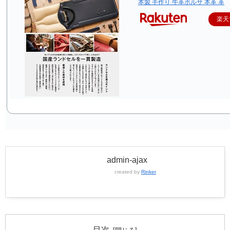
本製 手作り 牛革ボルサ 本革 革
楽天
admin-ajax
created by
Rinker
目次