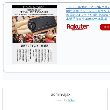
ランドセル 女の子 2022年 牛革 
学校 入学 フルール シャルマン 
め 国内 A4 ファイル 堀江鞄製造 
本製 手作り 牛革ボルサ 本革 革
楽天
admin-ajax
created by
Rinker