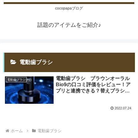
cocopapaブログ
話題のアイテムをご紹介♪
電動歯ブラシ
電動歯ブラシ ブラウンオーラル
電動歯ブラシ
Bio9の口コミ評価をレビュー！ア
プリと連携できる？替えブラシに
ついても調査！
2022.07.24
ホーム
電動歯ブラシ