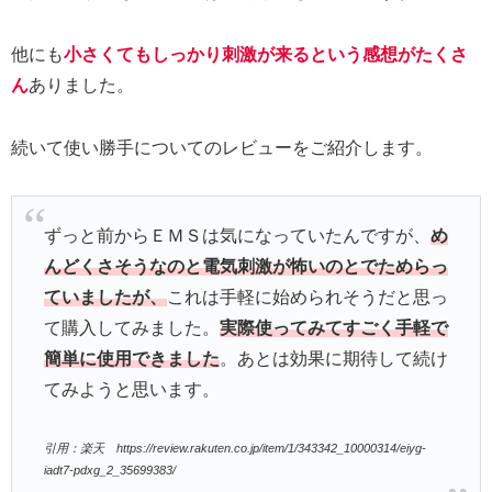
他にも
小さくてもしっかり刺激が来るという感想がたくさ
ん
ありました。
続いて使い勝手についてのレビューをご紹介します。
ずっと前からＥＭＳは気になっていたんですが、
め
んどくさそうなのと電気刺激が怖いのとでためらっ
ていましたが、
これは手軽に始められそうだと思っ
て購入してみました。
実際使ってみてすごく手軽で
簡単に使用できました
。あとは効果に期待して続け
てみようと思います。
引用：楽天 https://review.rakuten.co.jp/item/1/343342_10000314/eiyg-
iadt7-pdxg_2_35699383/