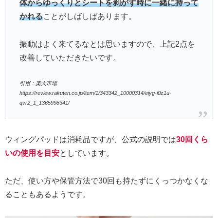
体からゆっくりとシートを剥がす時に一緒に持って
かれる
ことがしばしばあります。
振動はよく来てるなとは思いますので、上記2点を
改善していただきたいです。
引用：楽天市場
https://review.rakuten.co.jp/item/1/343342_10000314/eiyg-i0z1u-
qvr2_1_1365998341/
ウィングパッドは消耗品ですが、公式の説明では
30回くら
いの使用を目安
としています。
ただ、使い方や保管方法で30回も持たずにくっつかなくな
ることもあるようです。