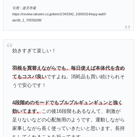
引用：楽天市場
https://review.rakuten.co.jp/item/1/343342_10000314/eiyg-iadt3-
atx0b_1_70559208/
効きすぎて楽しい！
羽根を買替えながらでも、毎日使えば本体代を含め
てもコスパ良い
ですよね。消耗品も買い続けられそ
うで安心です！
4段階めのモードでもプルプルギュンギュンと強く
効いてます。
この後16段階もあるなんて、刺激が
足りないなどの心配無用のようです。運動しながら
家事しながら長く使っていきたいと思います。長持
ちしてくれることを祈ってます。