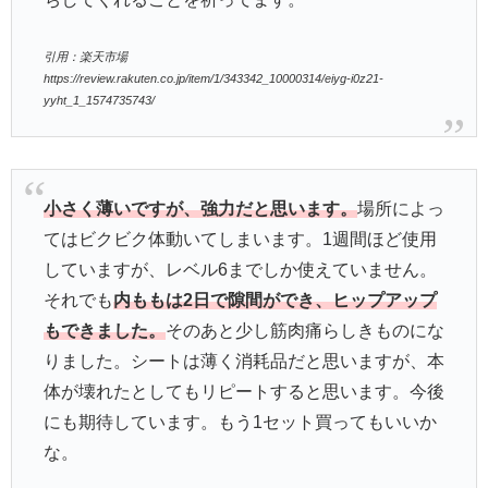
引用：楽天市場
https://review.rakuten.co.jp/item/1/343342_10000314/eiyg-i0z21-
yyht_1_1574735743/
小さく薄いですが、強力だと思います。
場所によっ
てはビクビク体動いてしまいます。1週間ほど使用
していますが、レベル6までしか使えていません。
それでも
内ももは2日で隙間ができ、ヒップアップ
もできました。
そのあと少し筋肉痛らしきものにな
りました。シートは薄く消耗品だと思いますが、本
体が壊れたとしてもリピートすると思います。今後
にも期待しています。もう1セット買ってもいいか
な。