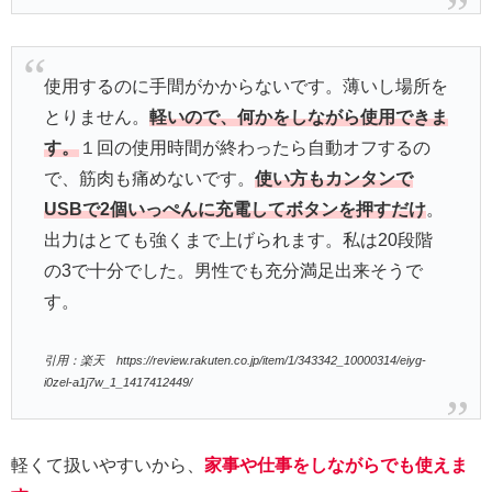
使用するのに手間がかからないです。薄いし場所を
とりません。
軽いので、何かをしながら使用できま
す。
１回の使用時間が終わったら自動オフするの
で、筋肉も痛めないです。
使い方もカンタンで
USBで2個いっぺんに充電してボタンを押すだけ
。
出力はとても強くまで上げられます。私は20段階
の3で十分でした。男性でも充分満足出来そうで
す。
引用：楽天 https://review.rakuten.co.jp/item/1/343342_10000314/eiyg-
i0zel-a1j7w_1_1417412449/
軽くて扱いやすいから、
家事や仕事をしながらでも使えま