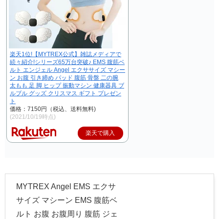
楽天1位!【MYTREX公式】雑誌メディアで
続々紹介!シリーズ65万台突破♪ EMS 腹筋ベ
ルト エンジェル Angel エクササイズ マシー
ン お腹 引き締め パッド 腹筋 骨盤 二の腕
太もも 足 脚 ヒップ 振動マシン 健康器具 ブ
ルブル グッズ クリスマス ギフト プレゼン
ト
価格：7150円（税込、送料無料)
(2021/10/19時点)
楽天で購入
MYTREX Angel EMS エクサ
サイズ マシーン EMS 腹筋ベ
ルト お腹 お腹周り 腹筋 ジェ