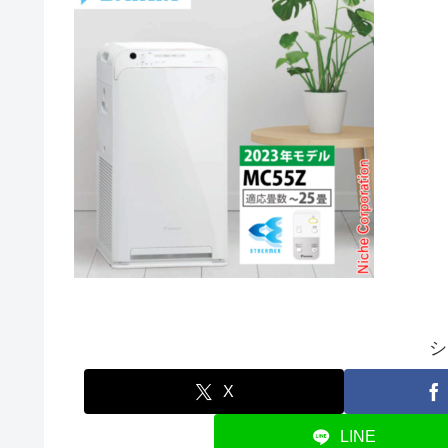
シ
X
LINE