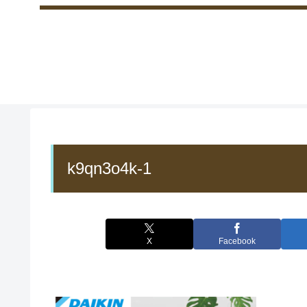
k9qn3o4k-1
X
Facebook