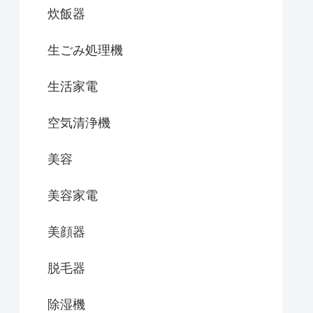
炊飯器
生ごみ処理機
生活家電
空気清浄機
美容
美容家電
美顔器
脱毛器
除湿機