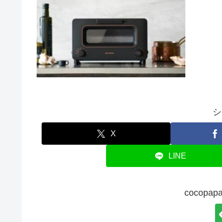
シ
X
LINE
cocop