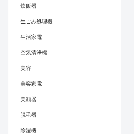
炊飯器
生ごみ処理機
生活家電
空気清浄機
美容
美容家電
美顔器
脱毛器
除湿機