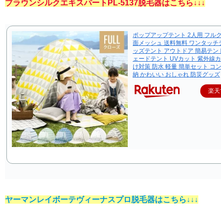
ブラウンシルクエキスパートPL-5137脱毛器はこちら↓↓↓
ポップアップテント 2人用 フル
面メッシュ 送料無料 ワンタッチ
ッズテント アウトドア 簡易テン
ェードテント UVカット 紫外線カ
け対策 防水 軽量 簡単セット コ
納 かわいい おしゃれ 防災グッズ
楽天
ヤーマンレイボーテヴィーナスプロ脱毛器はこちら↓↓↓