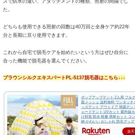
スで防水の違い、アタッチメントの種類、照射の間隔でし
た。
どちらも使用できる照射の回数は40万回と全身ケア約22年
分と長期に亘り使用できます。
これから自宅で脱毛ケアを始めたいという方はぜひ自分に
合った機能で脱毛器を選んでください。
ブラウンシルクエキスパートPL-5137脱毛器はこちら↓↓↓
ポップアップテント 2人用 フル
面メッシュ 送料無料 ワンタッチ
ッズテント アウトドア 簡易テン
ェードテント UVカット 紫外線カ
け対策 防水 軽量 簡単セット コ
納 かわいい おしゃれ 防災グッズ
楽天