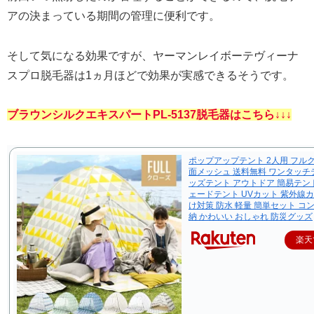
アの決まっている期間の管理に便利です。
そして気になる効果ですが、ヤーマンレイボーテヴィーナ
スプロ脱毛器は1ヵ月ほどで効果が実感できるそうです。
ブラウンシルクエキスパートPL-5137脱毛器はこちら↓↓↓
ポップアップテント 2人用 フル
面メッシュ 送料無料 ワンタッチ
ッズテント アウトドア 簡易テン
ェードテント UVカット 紫外線カ
け対策 防水 軽量 簡単セット コ
納 かわいい おしゃれ 防災グッズ
楽天