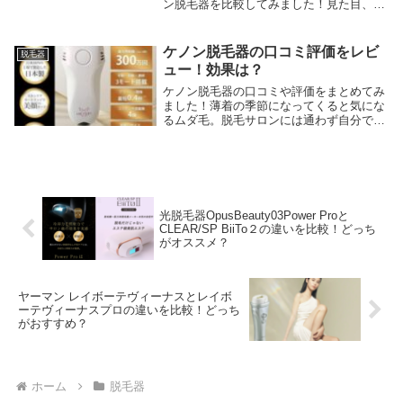
ン脱毛器を比較してみました！見た目、わ
りと似ているんですけど、調査してみてび
っくり、内容は全然違います。値段は、定
価だと同じぐらいでしたが、夏本番、どち
ケノン脱毛器の口コミ評価をレビ
脱毛器
らもキャンペ...
ュー！効果は？
ケノン脱毛器の口コミや評価をまとめてみ
ました！薄着の季節になってくると気にな
るムダ毛。脱毛サロンには通わず自分で何
とかしたい！という方もいらっしゃるので
はないでしょうか？サロンに通ったけれ
ど、まだ気になる部分がある場合も困りも
のですよね。そ...
光脱毛器OpusBeauty03Power Proと
CLEAR/SP BiiTo２の違いを比較！どっち
がオススメ？
ヤーマン レイボーテヴィーナスとレイボ
ーテヴィーナスプロの違いを比較！どっち
がおすすめ？
ホーム
脱毛器