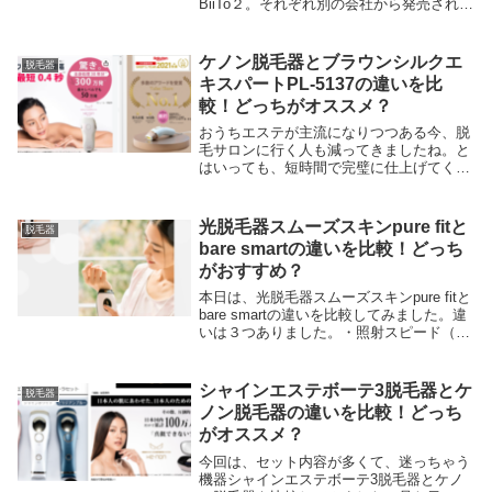
BiiTo２。それぞれ別の会社から発売されて
いますが、脱毛サロンで使用している業界
機と同じＴＨＲという技術を使い肌荒れし
ないと評判です。今の...
ケノン脱毛器とブラウンシルクエ
脱毛器
キスパートPL-5137の違いを比
較！どっちがオススメ？
おうちエステが主流になりつつある今、脱
毛サロンに行く人も減ってきましたね。と
はいっても、短時間で完璧に仕上げてくれ
るサロンは、やはり根強い人気があります
が、今なぜ高額なおうち脱毛器が爆売れし
ているのか。それは、男性にも愛用者が増
光脱毛器スムーズスキンpure fitと
脱毛器
えたことと、...
bare smartの違いを比較！どっち
がおすすめ？
本日は、光脱毛器スムーズスキンpure fitと
bare smartの違いを比較してみました。違
いは３つありました。・照射スピード（一
回）・パワー・照射モードそれぞれ詳しく
説明してますので、ぜひ参考にしてみて下
さい♪光脱毛器スムーズスキンp...
シャインエステボーテ3脱毛器とケ
脱毛器
ノン脱毛器の違いを比較！どっち
がオススメ？
今回は、セット内容が多くて、迷っちゃう
機器シャインエステボーテ3脱毛器とケノ