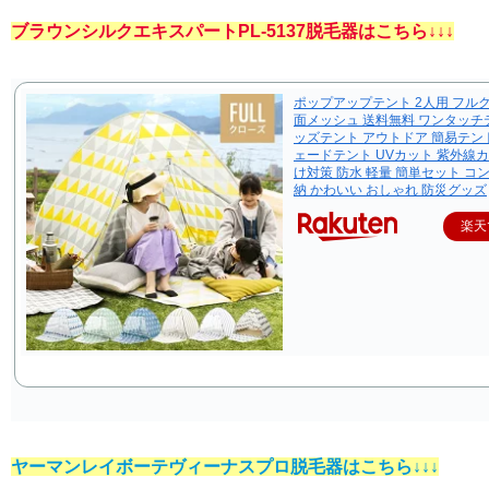
ブラウンシルクエキスパートPL-5137脱毛器はこちら↓↓↓
ポップアップテント 2人用 フル
面メッシュ 送料無料 ワンタッチ
ッズテント アウトドア 簡易テン
ェードテント UVカット 紫外線カ
け対策 防水 軽量 簡単セット コ
納 かわいい おしゃれ 防災グッズ
楽天
ヤーマンレイボーテヴィーナスプロ脱毛器はこちら↓↓↓