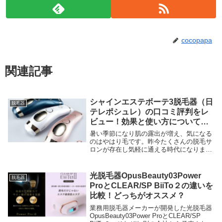
cocopapa
関連記事
シャインエステボーテ3脱毛器（日
脱毛器
テレポシュレ）の口コミ評判をレ
ビュー！効果と使い方についても
調査！
暑い季節になり肌の露出が増え、気になる
のはやはり毛です。昨今たくさんの脱毛サ
ロンが存在し気軽に通える時代になりまし
た。実際周りの人の中でも脱毛サロンに通
っている、既に通い終わって施術済みとい
う方も多いのではないでしょうか。自身の
光脱毛器OpusBeauty03Power
脱毛器
毛の処理に悩...
ProとCLEAR/SP BiiTo２の違いを
比較！どっちがオススメ？
業務用脱毛器メーカーが開発した光脱毛器
OpusBeauty03Power ProとCLEAR/SP