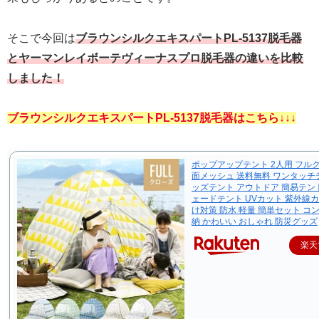
そこで今回は
ブラウンシルクエキスパートPL-5137脱毛器
とヤーマンレイボーテヴィーナスプロ脱毛器の違いを比較
しました！
ブラウンシルクエキスパートPL-5137脱毛器はこちら↓↓↓
ポップアップテント 2人用 フル
面メッシュ 送料無料 ワンタッチ
ッズテント アウトドア 簡易テン
ェードテント UVカット 紫外線カ
け対策 防水 軽量 簡単セット コ
納 かわいい おしゃれ 防災グッズ
楽天