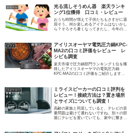
光る流しそうめん器 楽天ランキ
おもちゃ
ング1位獲得 口コミ・レビュー
おうち時間が増えて子供たちもさすがに退
屈そう。何か楽しめるアイテムはないかし
ら？そろそろ暑くなってきたし、今年の夏
は家で流しそうめんなんてどうかな？今回
はこのような疑問に答える 光る流しそう
めん器をご紹介します。楽天流しそうめん
アイリスオーヤマ電気圧力鍋KPC-
ギフト
器デイリーラ...
MA2の口コミ評価をレビュー レ
シピも調査
楽天市場で圧力鍋部門ランキング１位を獲
得したアイリスオーヤマの電気圧力鍋
KPC-MA2の口コミ評価をご紹介します。
さらにアイリスオーヤマ電気圧力鍋KPC-
MA2ではどのようなレシピがあるのか調査
しました。KPC-MA2の口コミ評価につい
ミライスピーカーの口コミ評判を
スピーカー
て猫...
レビュー！接続方法は？置き場所
とサイズについても調査！
高齢の家族と同居していると、テレビの音
量問題は避けて通れないですね。別々の部
屋にテレビを置いていても、家中に響き渡
る音量。ボリュームが大きいので、こちら
が話し掛けても聞こえない。チャイムが鳴
っても、スマホが鳴っても気付かない。本