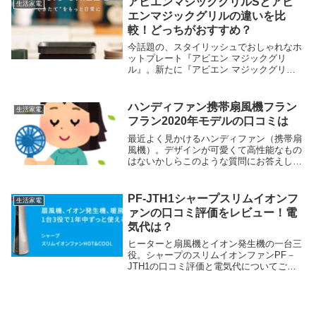
アビエンマジックグリルSとアビ
生活家電
人はなんとも...
エンマジックグリルの違いを比
較！どっちがおすすめ？
今話題の、スタイリッシュでおしゃれなホ
ットプレート『アビエン マジックグリ
ル』。新たに『アビエン マジックグリル
S』が発売されました。「これから買うと
したら、どっちがおすすめなの？」「他の
ホットプレートと比べてどんなところが違
ハンディファン携帯扇風機フラン
生活家電
うの？」せっか...
フラン2020年モデルの口コミは
最近よく見かけるハンディファン（携帯扇
風機）。デザインが可愛くて高性能なもの
はないかしらこのような質問にお答えしま
す。今回ご紹介するのは楽天でもランキン
グ１位を獲得したハンディファンのフラン
フランFrancfranc製2020年モデルです。...
PF-JTH1シャープスリムイオンフ
生活家電
ァンの口コミ評価をレビュー！電
気代は？
ヒーターと扇風機とイオン発生機の一台三
役。シャープのスリムイオンファンPF－
JTH1の口コミ評価と電気代についてご紹
介します。ジメジメ蒸し暑くなる季節にな
りました。洗濯物もなかなか乾かないし、
湿気でカビがでてきたりして日本の夏は何
かと大変。...